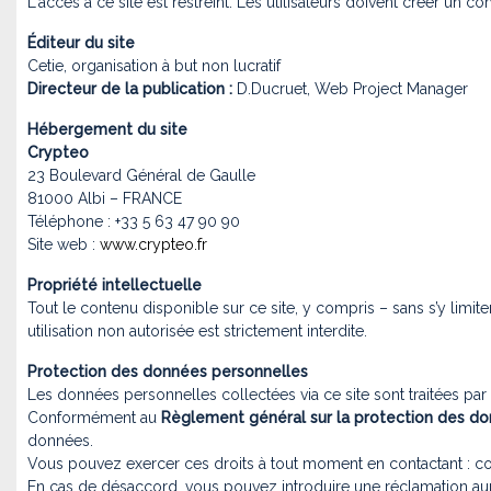
L'accès à ce site est restreint. Les utilisateurs doivent créer un c
Éditeur du site
Cetie, organisation à but non lucratif
Directeur de la publication :
D.Ducruet, Web Project Manager
Hébergement du site
Crypteo
23 Boulevard Général de Gaulle
81000 Albi – FRANCE
Téléphone : +33 5 63 47 90 90
Site web :
www.crypteo.fr
Propriété intellectuelle
Tout le contenu disponible sur ce site, y compris – sans s’y limit
utilisation non autorisée est strictement interdite.
Protection des données personnelles
Les données personnelles collectées via ce site sont traitées par le
Conformément au
Règlement général sur la protection des d
données.
Vous pouvez exercer ces droits à tout moment en contactant :
co
En cas de désaccord, vous pouvez introduire une réclamation au