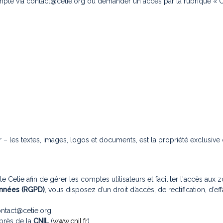
ompte via
contact@cetie.org
ou demander un accès par la rubrique « Co
er – les textes, images, logos et documents, est la propriété exclusive
 Cetie afin de gérer les comptes utilisateurs et faciliter l'accès aux z
onnées (RGPD)
, vous disposez d’un droit d’accès, de rectification, d’ef
ntact@cetie.org
.
près de la
CNIL
(
www.cnil.fr
).